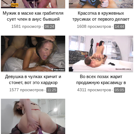
Мужик в маске как грабителя
Красотка в кружевных
сует член в анус бывшей
трусиках от первого делает
жены
слюнявый заглот
1581 просмотр
1608 просмотров
-
06:24
-
14:44
Девушка в чулках кричит и
Во всех позах жарит
стонет, вот это хардкор
продажную красавицу в
черных чулках
1577 просмотров
4311 просмотров
-
11:25
-
05:05