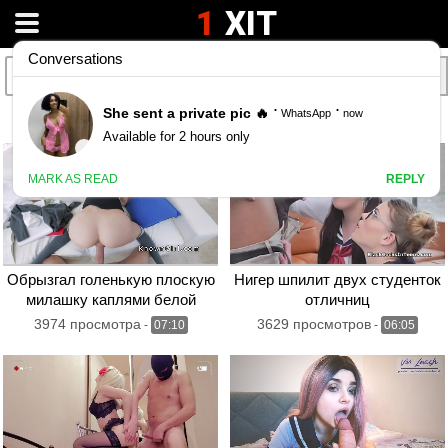
1
XIT
Черные чулки онлайн ролики
Обрызгал голенькую плоскую
Нигер шпилит двух студенток
милашку каплями белой
отличниц
спермы
3974 просмотра
3629 просмотров
-
07:10
-
06:05