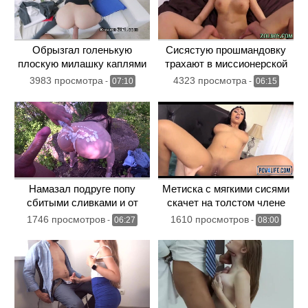
Обрызгал голенькую
Сисястую прошмандовку
плоскую милашку каплями
трахают в миссионерской
белой спермы
позиции
3983 просмотра
4323 просмотра
-
07:10
-
06:15
Намазал подруге попу
Метиска с мягкими сисями
сбитыми сливками и от
скачет на толстом члене
души отодрал
незнакомца
1746 просмотров
1610 просмотров
-
06:27
-
08:00